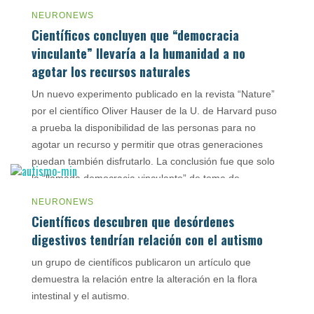
NEURONEWS
Científicos concluyen que “democracia
vinculante” llevaría a la humanidad a no
agotar los recursos naturales
Un nuevo experimento publicado en la revista “Nature”
por el científico Oliver Hauser de la U. de Harvard puso
a prueba la disponibilidad de las personas para no
agotar un recurso y permitir que otras generaciones
puedan también disfrutarlo. La conclusión fue que solo
la “llamada democracia vinculante” de toma de
decisiones pueden impedir que […]
NEURONEWS
Científicos descubren que desórdenes
julio 21, 2015
digestivos tendrían relación con el autismo
un grupo de científicos publicaron un artículo que
demuestra la relación entre la alteración en la flora
intestinal y el autismo.