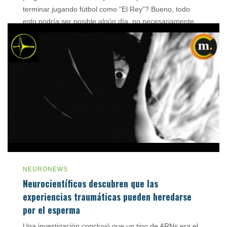
terminar jugando fútbol como “El Rey”? Bueno, todo
esto podría ser posible algún día, no necesariamente
lejano. Científicos de la U. de Washington, en Estados
Unidos, lograron transmitir de forma […]
junio 4, 2015
NEURONEWS
Neurocientíficos descubren que las
experiencias traumáticas pueden heredarse
por el esperma
Una investigación concluyó que un tipo de ARNs era el