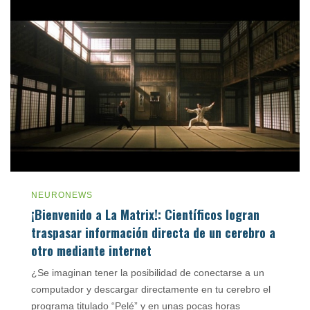
relacionadas con la pobreza ocupan, directamente, […]
junio 16, 2015
NEURONEWS
¡Bienvenido a La Matrix!: Científicos logran
traspasar información directa de un cerebro a
otro mediante internet
¿Se imaginan tener la posibilidad de conectarse a un
computador y descargar directamente en tu cerebro el
programa titulado “Pelé” y en unas pocas horas