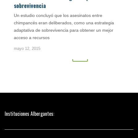
sobrevivencia
Un estudio concluyó que los asesinatos entre
chimpancés eran deliberados, como una estrategia
adaptativa de sobrevivencia para obtener un mejor
acceso a recursos
Posts
mayo 12, 2015
1
…
72
73
navigation
Instituciones Albergantes: