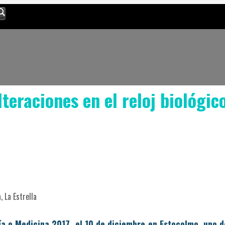
teraciones en el reloj biológic
 La Estrella
ía o Medicina 2017, el 10 de diciembre en Esto­colmo, uno d