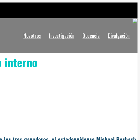
Nosotros
Investigación
Docencia
Divulgación
o interno
e los tres ga­nadores, el estadouniden­se Michael Rosbash,