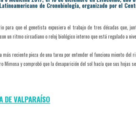
o Latinoamericano de Cro­nobiología, organizado por el Centr
rio para que el genetista expusiera el trabajo de tres décadas que, junt
on un ritmo circadiano o reloj biológico interno que está regulado a nive
la más reciente pieza de una tarea por entender el funciona­ miento del r
o Mimosa y comprobó que la desaparición del sol hacía que sus hojas se
A DE VALPARAÍSO