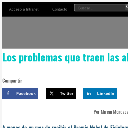
Acceso a Intranet
Contacto
Los problemas que traen las al
Compartir
Facebook
Twitter
LinkedIn
Por Mirian Mondaca,
A menos de un mes de recibir el Pre­mio Nobel de Fisiolog