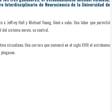
o Interdiscipli­nario de Neurociencia de la Universidad de
o a Jeffrey Hall y Michael Young, llevó a cabo. Una labor que permitió
l del sistema nervio. so central.
itmo circadiano. Una carrera que comenzó en el siglo XVIII el astrónomo
 plegasen.