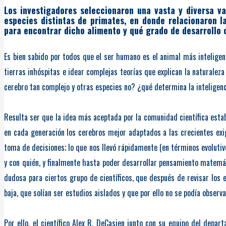
Los investigadores seleccionaron una vasta y diversa v
especies distintas de primates, en donde relacionaron l
para encontrar dicho alimento y qué grado de desarrollo 
Es bien sabido por todos que el ser humano es el animal más inteligent
tierras inhóspitas e idear complejas teorías que explican la naturalez
cerebro tan complejo y otras especies no? ¿qué determina la inteligenc
Resulta ser que la idea más aceptada por la comunidad científica estab
en cada generación los cerebros mejor adaptados a las crecientes exi
toma de decisiones; lo que nos llevó rápidamente (en términos evolutiv
y con quién, y finalmente hasta poder desarrollar pensamiento matemáti
dudosa para ciertos grupo de científicos, que después de revisar los 
baja, que solían ser estudios aislados y que por ello no se podía observ
Por ello, el científico Alex R. DeCasien junto con su equipo del dep