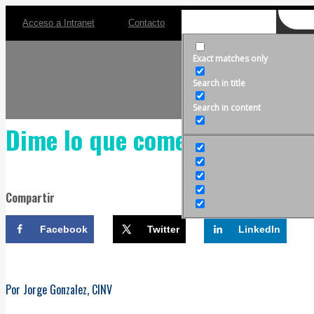
Acceso a Intranet
Contacto
Exact matches only
Search in title
Search in content
Dime lo que comes y te diré qu
Compartir
Facebook
Twitter
LinkedIn
Por Jorge Gonzalez, CINV