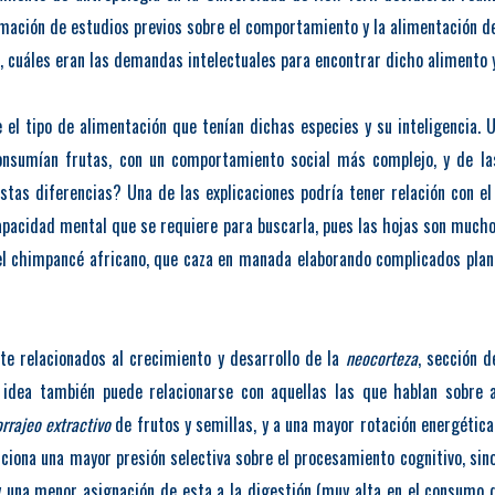
rmación de estudios previos sobre el comportamiento y la alimentación d
 cuáles eran las demandas intelectuales para encontrar dicho alimento 
 el tipo de alimentación que tenían dichas especies y su inteligencia. U
onsumían frutas, con un comportamiento social más complejo, y de la
estas diferencias? Una de las explicaciones podría tener relación con e
a capacidad mental que se requiere para buscarla, pues las hojas son much
 chimpancé africano, que caza en manada elaborando complicados planes
e relacionados al crecimiento y desarrollo de la
neocorteza
, sección d
a idea también puede relacionarse con aquellas las que hablan sobre
orrajeo extractivo
de frutos y semillas, y a una mayor rotación energética
ciona una mayor presión selectiva sobre el procesamiento cognitivo, s
 y una menor asignación de esta a la digestión (muy alta en el consumo 