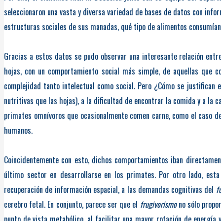
seleccionaron una vasta y diversa variedad de bases de datos con info
estructuras sociales de sus manadas, qué tipo de alimentos consumían,
Gracias a estos datos se pudo observar una interesante relación entre
hojas, con un comportamiento social más simple, de aquellas que c
complejidad tanto intelectual como social. Pero ¿Cómo se justifican 
nutritivas que las hojas), a la dificultad de encontrar la comida y a l
primates omnívoros que ocasionalmente comen carne, como el caso del
humanos.
Coincidentemente con esto, dichos comportamientos iban directament
último sector en desarrollarse en los primates. Por otro lado, est
recuperación de información espacial, a las demandas cognitivas del
f
cerebro fetal. En conjunto, parece ser que el
frugivorismo
no sólo propor
punto de vista metabólico, al facilitar una mayor rotación de energía