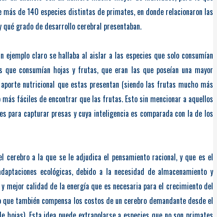
e más de 140 especies distintas de primates, en donde relacionaron las
y qué grado de desarrollo cerebral presentaban.
n ejemplo claro se hallaba al aislar a las especies que solo consumían
s que consumían hojas y frutas, que eran las que poseían una mayor
l aporte nutricional que estas presentan (siendo las frutas mucho más
o más fáciles de encontrar que las frutas. Esto sin mencionar a aquellos
 para capturar presas y cuya inteligencia es comparada con la de los
el cerebro a la que se le adjudica el pensamiento racional, y que es el
 adaptaciones ecológicas, debido a la necesidad de almacenamiento y
 y mejor calidad de la energía que es necesaria para el crecimiento del
ino que también compensa los costos de un cerebro demandante desde el
de hojas). Esta idea puede extrapolarse a especies que no son primates