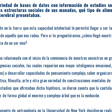
ariedad de bases de datos con información de estudios 
as estructuras sociales de sus manadas, qué tipo de alim
cerebral presentaban.
e en la tierra que esta capacidad intelectual le permitió llegar a ser 
a de aquello que nos rodea. Pero si te preguntáramos ¿cómo llegó nuestr
ia de un ser vivo?
a relacionada con el inicio de la convivencia de nuestros ancestros en 
gencias sociales, las cuales requerían una mayor inteligencia emociona
os) a desarrollar capacidades de pensamiento complejo, saber organizarn
co, filosofía, arte y otra gran variedad de construcciones mentales de a
estudios que afirmaban dicha hipótesis, se dieron cuenta que la cantid
ar de forma global el enorme y complejo árbol que es la evolución.
artamento de antropología en la Universidad de New York decidieron real