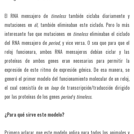
El RNA mensajero de
timeless
también ciclaba diariamente y
mutaciones en
él,
también eliminaban este ciclado. Pero lo más
interesante fue que mutaciones en
timeless
eliminaban el ciclado
del RNA mensajero de
period
, y vice versa. O sea que para que el
reloj funcionara, ambos RNA mensajeros debían ciclar y las
proteínas de ambos genes eran necesarias para permitir la
expresión de este ritmo de expresión génica. De esa manera, se
generó el primer modelo del funcionamiento molecular de un reloj,
el cual consistía de un
loop
de transcripción/traducción dirigido
por las proteínas de los genes
period
y
timeless.
¿Para qué sirve este modelo?
Primero aclarar que este modelo aplica para todos los animales y