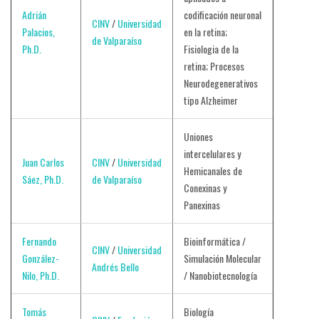
Adrián
codificación neuronal
CINV
/
Universidad
Palacios,
en la retina;
de Valparaíso
Ph.D.
Fisiologia de la
retina; Procesos
Neurodegenerativos
tipo Alzheimer
Uniones
intercelulares y
Juan Carlos
CINV
/
Universidad
Hemicanales de
Sáez, Ph.D.
de Valparaíso
Conexinas y
Panexinas
Fernando
Bioinformática /
CINV
/
Universidad
González-
Simulación Molecular
Andrés Bello
Nilo, Ph.D.
/ Nanobiotecnología
Tomás
Biología