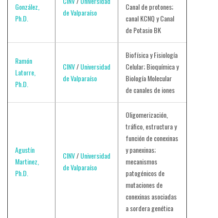
CINV
/
Universidad
González,
Canal de protones;
de Valparaíso
Ph.D.
canal KCNQ y Canal
de Potasio BK
Biofísica y Fisiología
Ramón
CINV
/
Universidad
Celular; Bioquímica y
Latorre,
de Valparaíso
Biología Molecular
Ph.D.
de canales de iones
Oligomerización,
tráfico, estructura y
función de conexinas
Agustín
y panexinas;
CINV
/
Universidad
Martinez,
mecanismos
de Valparaíso
Ph.D.
patogénicos de
mutaciones de
conexinas asociadas
a sordera genética