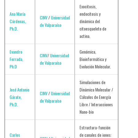
Exocitosis,
Ana María
endocitosis y
CINV
/
Universidad
Cárdenas,
dinámica del
de Valparaíso
Ph.D.
citoesqueleto de
actina.
Evandro
Genómica,
CINV
/
Universidad
Ferrada,
Bioinformática y
de Valparaíso
Ph.D
Evolución Molecular.
Simulaciones de
José Antonio
Dinámica Molecular /
CINV
/
Universidad
Gárate,
Cálculos de Energía
de Valparaíso
Ph.D.
Libre / Interacciones
Nano-bio
Estructura-función
Carlos
de canales de iones: