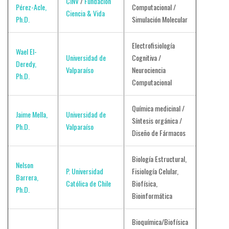
CINV
/
Fundación
Pérez-Acle,
Computacional /
Ciencia & Vida
Ph.D.
Simulación Molecular
Electrofisiología
Wael El-
Universidad de
Cognitiva /
Deredy,
Valparaíso
Neurociencia
Ph.D.
Computacional
Química medicinal /
Jaime Mella,
Universidad de
Síntesis orgánica /
Ph.D.
Valparaíso
Diseño de Fármacos
Biología Estructural,
Nelson
P. Universidad
Fisiología Celular,
Barrera,
Católica de Chile
Biofísica,
Ph.D.
Bioinformática
Bioquímica/Biofísica