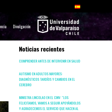
ncia
Divulgación
Noticias recientes
COMPRENDER ANTES DE INTERVENIR EN SALUD
AUTISMO EN ADULTOS MAYORES:
DIAGNÓSTICOS TARDÍOS Y CAMBIOS EN EL
CEREBRO
MINISTRA LINCOLAO EN EL CINV: “LOS
FELICITAMOS, VAMOS A SEGUIR APOYÁNDOLOS
Y AGRADECEMOS EL SERVICIO QUE HACEN AL