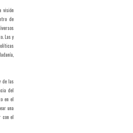
 visión
ntro de
diversos
o. Las y
olíticas
dadanía,
 de las
cia del
to en el
rear una
r con el