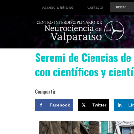
Acceso a Intranet
Contacto
Seremi de Ciencias de
con científicos y cient
Compartir
Facebook
Twitter
Li