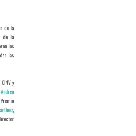
ón de la
s de la
aron los
dar las
l CINV y
;
Andrea
 Premio
artínez
,
director