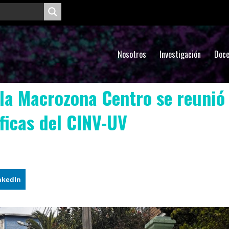
Nosotros
Investigación
Doce
 la Macrozona Centro se reunió
íficas del CINV-UV
nkedIn