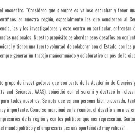
el encuentro: “Considero que siempre es valioso escuchar y tener una
entíficos en nuestra región, especialmente las que conciernen al Ce
encia, las y los investigadores y este centro en particular, enfrentan 
cancias nacionales. Nuestro propósito es abordar esos desafíos en conjunt
pcional y tienen una fuerte voluntad de colaborar con el Estado, con las p
s siempre generar un trabajo mancomunado y colaborativo en pos de la ciu
o grupo de investigadores que son parte de la Academia de Ciencias y
s and Sciences, AAAS), coincidió con el seremi y destacó la relevan
 para todos nosotros. Se nota que es una persona bien preparada, tan
 muy importante. Como se mencionó en la reunión, el desafío ahora es c
presarios de la región y con los políticos que nos representan. Conta
l mundo político y el empresarial, es una oportunidad muy valiosa”.