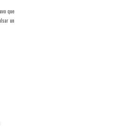
tuvo que
ulsar un
E