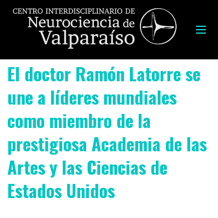
El doctor Ramón Latorre se
une a líderes mundiales
como miembro de la
prestigiosa Academia de las
Artes y las Ciencias de
Estados Unidos