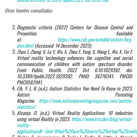
Otras fuentes consultadas:
Diagnostic criteria (2022) Centers for Disease Control and
Prevention. Available
at:
https://www.cdc.gov/ncbddd/autism/hcp-
dsm.html
(Accessed: 14 December 2023).
Zhao J, Zhang X, Lu Y, Wu X, Zhou F, Yang S, Wang L, Wu X, Fei F.
Virtual reality technology enhances the cognitive and social
communication of children with autism spectrum disorder.
Front Public Health. 2022 Oct 6;10:1029392. doi:
10.3389/fpubh.2022.1029392. PMID: 36276341; PMCID:
PMC9582941.
Llb, Y. L. B. (n.d.). Autism Statistics You Need To Know in 2023.
Autism Parenting
Magazine.
https://www.autismparentingmagazine.com/autism-
statistics/
Alcanja, D. (n.d.). Virtual Reality Applications: 10 industries
using virtual Reality in 2023.
https://www.trio.dev/blog/virtual-
reality-
applications#:~:text=What%20are%20some%20virtual%20reali