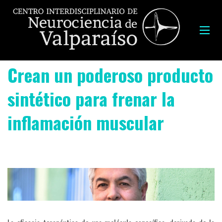
Crean un poderoso producto
sintético para frenar la
inflamación muscular