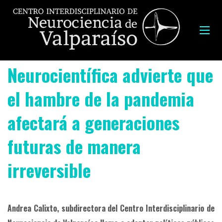
Neurocientífica advierte que
el hambre de la pandemia
afectará a generaciones
futuras de manera
irreversible
Andrea Calixto, subdirectora del Centro Interdisciplinario de