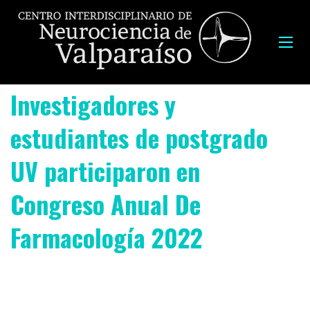
Investigadores y
estudiantes de postgrado
UV participaron en
Congreso Anual De
Farmacología 2022