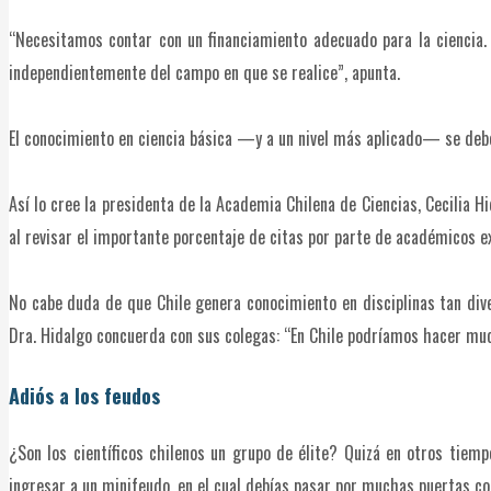
“Necesitamos contar con un financiamiento adecuado para la ciencia. C
independientemente del campo en que se realice”, apunta.
El conocimiento en ciencia básica —y a un nivel más aplicado— se debe 
Así lo cree la presidenta de la Academia Chilena de Ciencias, Cecilia 
al revisar el importante porcentaje de citas por parte de académicos e
No cabe duda de que Chile genera conocimiento en disciplinas tan divers
Dra. Hidalgo concuerda con sus colegas: “En Chile podríamos hacer muc
Adiós a los feudos
¿Son los científicos chilenos un grupo de élite? Quizá en otros tiem
ingresar a un minifeudo, en el cual debías pasar por muchas puertas con 