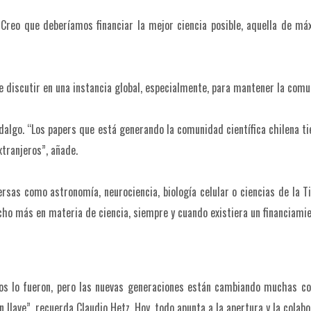
reo que deberíamos financiar la mejor ciencia posible, aquella de máxi
discutir en una instancia global, especialmente, para mantener la comun
Hidalgo. “Los papers que está generando la comunidad científica chilena t
xtranjeros”, añade.
as como astronomía, neurociencia, biología celular o ciencias de la Tier
ho más en materia de ciencia, siempre y cuando existiera un financiami
pos lo fueron, pero las nuevas generaciones están cambiando muchas co
llave”, recuerda Claudio Hetz. Hoy, todo apunta a la apertura y la colabo