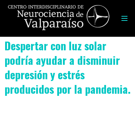
Despertar con luz solar
podría ayudar a disminuir
depresión y estrés
producidos por la pandemia.