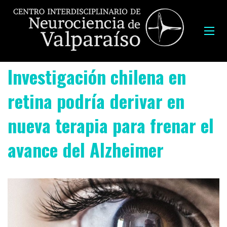
Investigación chilena en
retina podría derivar en
nueva terapia para frenar el
avance del Alzheimer