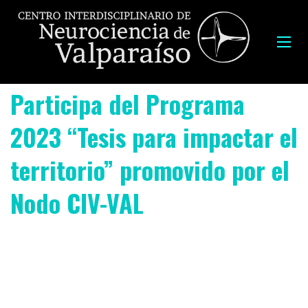
Participa del Programa
2023 “Tesis para impactar el
territorio” promovido por el
Nodo CIV-VAL