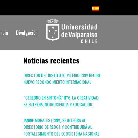
ncia
Divulgación
Noticias recientes
DIRECTOR DEL INSTITUTO MILENIO CINV RECIBE
NUEVO RECONOCIMIENTO INTERNACIONAL
“CEREBRO EN SINTONÍA” N°6: LA CREATIVIDAD
SE ENTRENA, NEUROCIENCIA Y EDUCACIÓN
JANINE MORALES (CINV) SE INTEGRA AL
DIRECTORIO DE REDGT Y CONTRIBUIRÁ AL
FORTALECIMIENTO DEL ECOSISTEMA NACIONAL