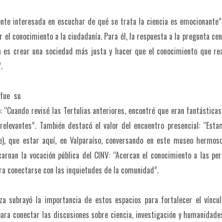
 gente interesada en escuchar de qué se trata la ciencia es emocionante”
 el conocimiento a la ciudadanía. Para él, la respuesta a la pregunta cen
cia es crear una sociedad más justa y hacer que el conocimiento que r
.
 fue su
ó: “Cuando revisé las Tertulias anteriores, encontré que eran fantástica
elevantes”. También destacó el valor del encuentro presencial: “Esta
e), que estar aquí, en Valparaíso, conversando en este museo hermoso
carnan la vocación pública del CINV: “Acercan el conocimiento a las pe
ara conectarse con las inquietudes de la comunidad”.
nza subrayó la importancia de estos espacios para fortalecer el víncu
para conectar las discusiones sobre ciencia, investigación y humanidade