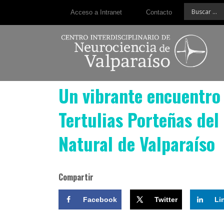
Acceso a Intranet
Contacto
Un vibrante encuentro 
Tertulias Porteñas del
Natural de Valparaíso
Compartir
Facebook
Twitter
Li