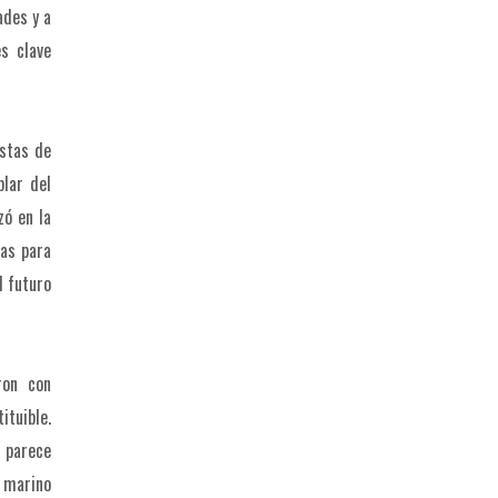
ades y a
s clave
istas de
blar del
zó en la
tas para
l futuro
ron con
ituible.
e parece
 marino