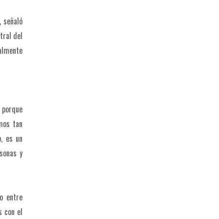
, señaló
tral del
ealmente
s porque
mos tan
, es un
rsonas y
lo entre
s con el