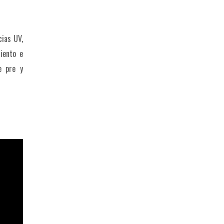
cias UV,
miento e
e pre y