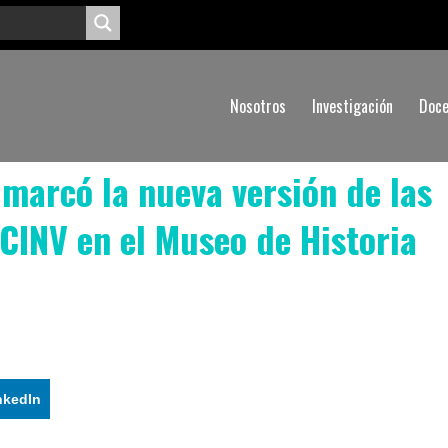
Nosotros
Investigación
Doce
marcó la nueva versión de las
 CINV en el Museo de Historia
nkedIn