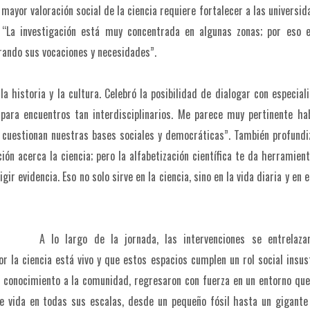
a mayor valoración social de la ciencia requiere fortalecer a las universid
: “La investigación está muy concentrada en algunas zonas; por eso e
rando sus vocaciones y necesidades”.
la historia y la cultura. Celebró la posibilidad de dialogar con especial
 para encuentros tan interdisciplinarios. Me parece muy pertinente ha
 cuestionan nuestras bases sociales y democráticas”. También profundi
ación acerca la ciencia; pero la alfabetización científica te da herramien
gir evidencia. Eso no solo sirve en la ciencia, sino en la vida diaria y en e
A lo largo de la jornada, las intervenciones se entrelaza
r la ciencia está vivo y que estos espacios cumplen un rol social insust
l conocimiento a la comunidad, regresaron con fuerza en un entorno qu
e vida en todas sus escalas, desde un pequeño fósil hasta un gigante