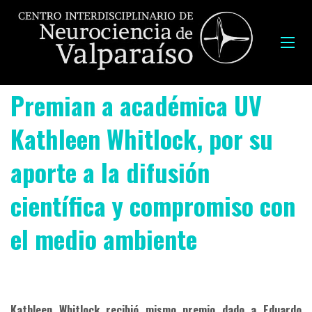
Premian a académica UV
Kathleen Whitlock, por su
aporte a la difusión
científica y compromiso con
el medio ambiente
Kathleen Whitlock recibió mismo premio dado a Eduardo