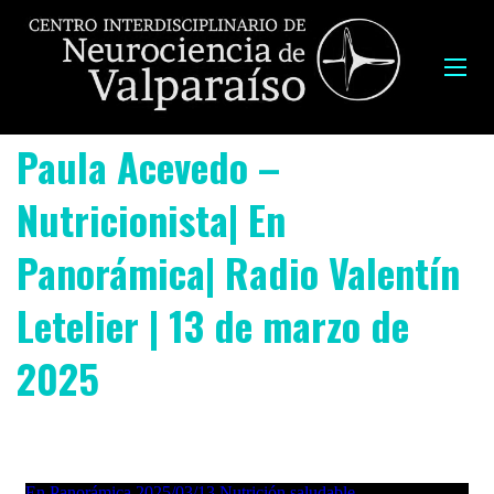
Paula Acevedo –
Nutricionista| En
Panorámica| Radio Valentín
Letelier | 13 de marzo de
2025