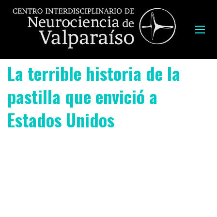
La terrible historia de la
pastilla que envició a
Estados Unidos