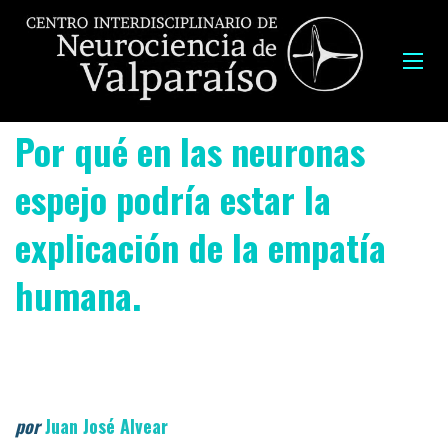
Por qué en las neuronas
espejo podría estar la
explicación de la empatía
humana.
por
Juan José Alvear