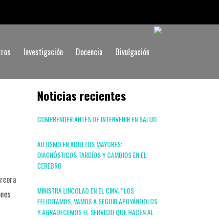
tros
Investigación
Docencia
Divulgación
Noticias recientes
COMPRENDER ANTES DE INTERVENIR EN SALUD
AUTISMO EN ADULTOS MAYORES:
DIAGNÓSTICOS TARDÍOS Y CAMBIOS EN EL
CEREBRO
ercera
MINISTRA LINCOLAO EN EL CINV: “LOS
ones
FELICITAMOS, VAMOS A SEGUIR APOYÁNDOLOS
Y AGRADECEMOS EL SERVICIO QUE HACEN AL