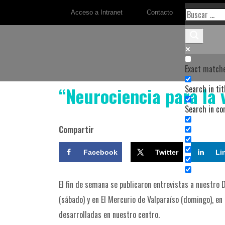
Acceso a Intranet
Contacto
Exact matche
“Neurociencia para la 
Search in tit
Search in co
Compartir
Facebook
Twitter
Li
El fin de semana se publicaron entrevistas a nuestro
(sábado) y en El Mercurio de Valparaíso (domingo), en 
desarrolladas en nuestro centro.