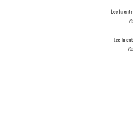
Lee la ent
Pu
L
ee la en
Pu