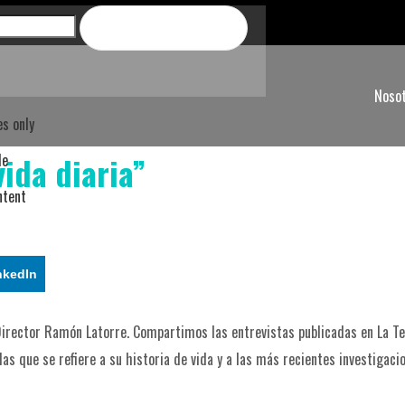
Noso
s only
vida diaria”
le
ntent
nkedIn
 Director Ramón Latorre. Compartimos las entrevistas publicadas en La T
las que se refiere a su historia de vida y a las más recientes investigaci