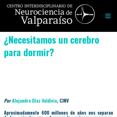
¿Necesitamos un cerebro
para dormir?
Por
Alejandra Díaz Valdivia
, CINV
Aproximadamente 600 millones de años nos separan