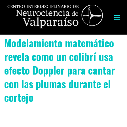
Modelamiento matemático
revela como un colibrí usa
efecto Doppler para cantar
con las plumas durante el
cortejo