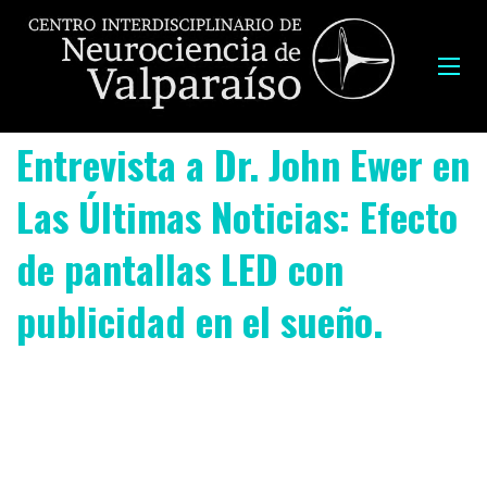
Entrevista a Dr. John Ewer en
Las Últimas Noticias: Efecto
de pantallas LED con
publicidad en el sueño.