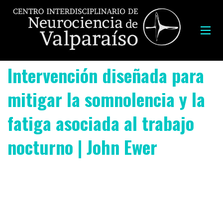
Intervención diseñada para
mitigar la somnolencia y la
fatiga asociada al trabajo
nocturno | John Ewer