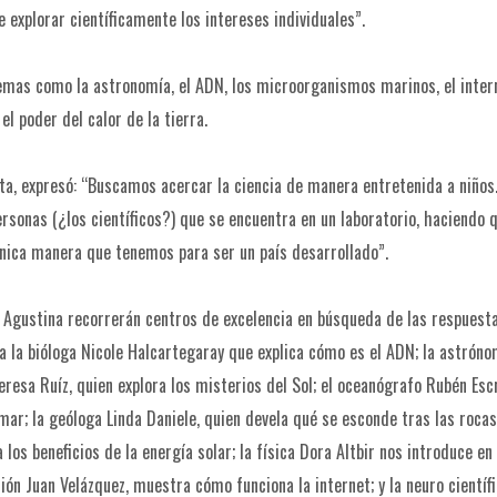
 explorar científicamente los intereses individuales”.
temas como la astronomía, el ADN, los microorganismos marinos, el intern
el poder del calor de la tierra.
ta, expresó: “Buscamos acercar la ciencia de manera entretenida a niños.
rsonas (¿los científicos?) que se encuentra en un laboratorio, haciendo
 única manera que tenemos para ser un país desarrollado”.
 Agustina recorrerán centros de excelencia en búsqueda de las respuest
r a la bióloga Nicole Halcartegaray que explica cómo es el ADN; la astróno
resa Ruíz, quien explora los misterios del Sol; el oceanógrafo Rubén Esc
r; la geóloga Linda Daniele, quien devela qué se esconde tras las rocas
los beneficios de la energía solar; la física Dora Altbir nos introduce en 
ón Juan Velázquez, muestra cómo funciona la internet; y la neuro científ