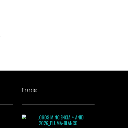
E
Financia: