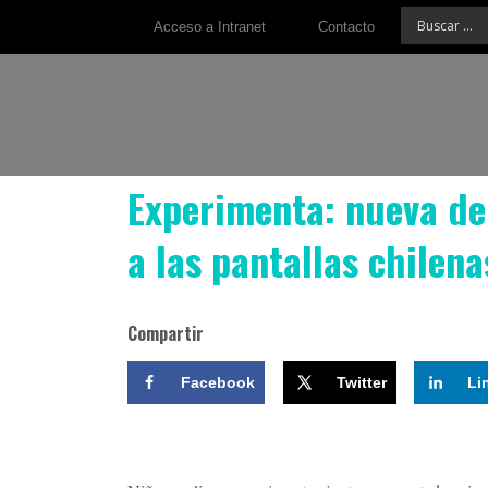
Acceso a Intranet
Contacto
Experimenta: nueva de 
a las pantallas chilena
Compartir
Facebook
Twitter
Li