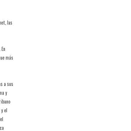
et, las
 En
 que más
as a sus
ma y
ribano
 y el
el
ica