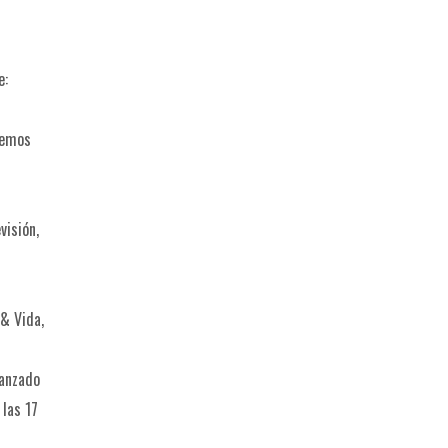
e:
odemos
visión,
 & Vida,
vanzado
 las 17