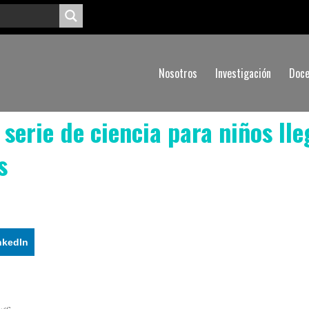
Nosotros
Investigación
Doce
serie de ciencia para niños lle
s
nkedIn