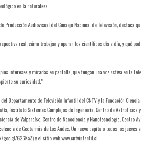
iológico en la naturaleza
de Producción Audiovisual del Consejo Nacional de Televisión, destaca qu
erspectiva real, cómo trabajan y operan los científicos día a día, y qué p
ios intereses y miradas en pantalla, que tengan una voz activa en la tele
pierte su curiosidad.”
del Departamento de Televisión Infantil del CNTV y la Fundación Ciencia
afía, Instituto Sistemas Complejos de Ingeniería, Centro de Astrofísica y
ociencia de Valparaíso, Centro de Nanociencia y Nanotecnología, Centro A
Excelencia de Geotermia de Los Andes. Un nuevo capítulo todos los jueves a
//goo.gl/G2GKaZ) y el sitio web www.cntvinfantil.cl