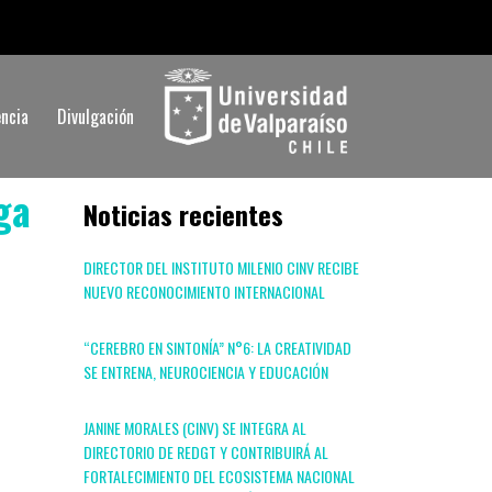
ncia
Divulgación
ga
Noticias recientes
DIRECTOR DEL INSTITUTO MILENIO CINV RECIBE
NUEVO RECONOCIMIENTO INTERNACIONAL
“CEREBRO EN SINTONÍA” N°6: LA CREATIVIDAD
SE ENTRENA, NEUROCIENCIA Y EDUCACIÓN
JANINE MORALES (CINV) SE INTEGRA AL
DIRECTORIO DE REDGT Y CONTRIBUIRÁ AL
FORTALECIMIENTO DEL ECOSISTEMA NACIONAL