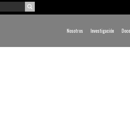
Nosotros
Investigación
Doce
Seminario Web: “
La crisis global desde una mirada local
”
Expositor:
Jorge Sharp
, Alcalde de Valparaíso.
Fecha:
Miércoles 15 de julio, 17:30 horas
Facebook Live