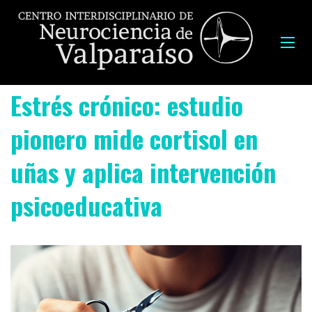
Estrés crónico: estudio
pionero mide cortisol en
uñas y aplica intervención
psicoeducativa