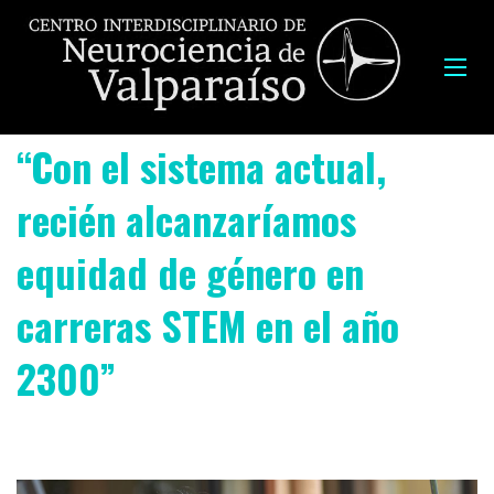
“Con el sistema actual,
recién alcanzaríamos
equidad de género en
carreras STEM en el año
2300”