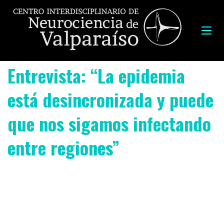
Entrevista: “La epidemia
está desincronizada y puede
que nos sigamos infectando
entre regiones”