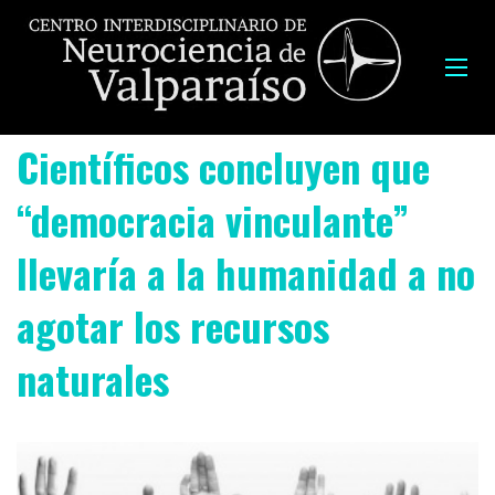
Científicos concluyen que
“democracia vinculante”
llevaría a la humanidad a no
agotar los recursos
naturales