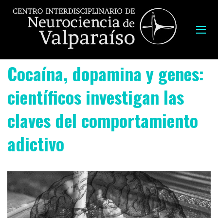
Cocaína, dopamina y genes:
científicos investigan las
claves del comportamiento
adictivo