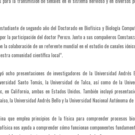
s para la transmisión de señales en el sistema nervioso y en diversos 
 estudiante de segundo año del Doctorado en Biofísica y Biología Compu
 por la participación del doctor Perozo. Junto a sus compañeros Constanz
n la colaboración de un referente mundial en el estudio de canales iónic
estra comunidad científica local”.
uyó ocho presentaciones de investigadores de la Universidad Andrés B
niversidad Santo Tomás, la Universidad de Talca, así como de la Unive
fic, en California, ambas en Estados Unidos. También incluyó presentac
aíso, la Universidad Andrés Bello y la Universidad Nacional Autónoma de
lina que emplea principios de la física para comprender procesos bio
 biofísica nos ayuda a comprender cómo funcionan componentes fundamen