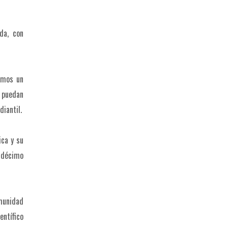
da, con
amos un
 puedan
diantil.
ica y su
l décimo
omunidad
entífico