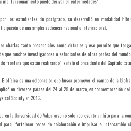
 su mal funcionamiento puede derivar en enfermedades”.
 por los estudiantes de postgrado, se desarrolló en modalidad híbri
rticipación de una amplia audiencia nacional e internacional.
ner charlas tanto presenciales como virtuales y eso permite que teng
de que muchos investigadores o estudiantes de otras partes del mundo
 de frontera que están realizando”, señaló el presidente del Capítulo Estu
Biofísica es una celebración que busca promover el campo de la biofís
 replicó en diversos países del 24 al 28 de marzo, en conmemoración de
hysical Society en 2016.
ica en la Universidad de Valparaíso no solo representa un hito para la c
ad para “fortalecer redes de colaboración e impulsar el intercambio ci