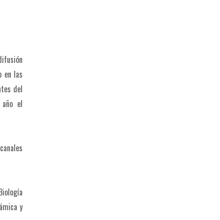
difusión
o en las
ntes del
 año el
 canales
Biología
námica y