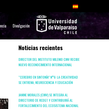
ncia
Divulgación
Noticias recientes
DIRECTOR DEL INSTITUTO MILENIO CINV RECIBE
NUEVO RECONOCIMIENTO INTERNACIONAL
“CEREBRO EN SINTONÍA” N°6: LA CREATIVIDAD
SE ENTRENA, NEUROCIENCIA Y EDUCACIÓN
JANINE MORALES (CINV) SE INTEGRA AL
DIRECTORIO DE REDGT Y CONTRIBUIRÁ AL
FORTALECIMIENTO DEL ECOSISTEMA NACIONAL