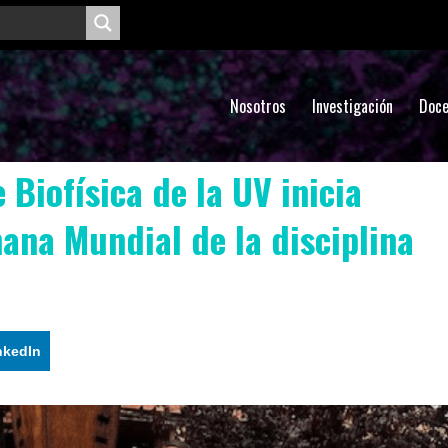
Nosotros
Investigación
Doce
 Biofísica de la UV inicia
ana Mundial de la disciplina
nkedIn