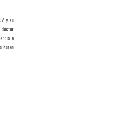
 UV y su
, doctor
iencia e
ra Karen
.