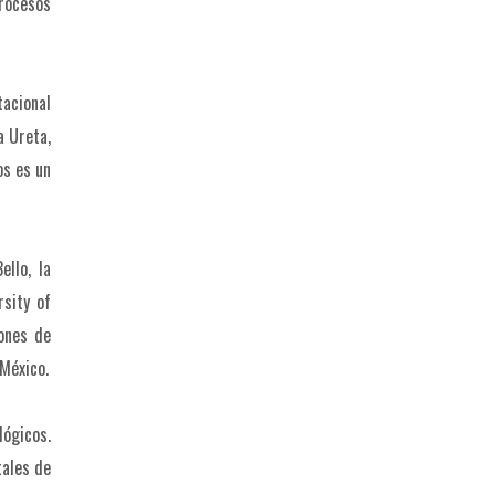
procesos
tacional
a Ureta,
os es un
ello, la
rsity of
iones de
 México.
lógicos.
tales de