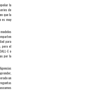
mpeñar la
series de
en que la
ro es muy
s modelos
omparten
idad para
, pero el
 DALL-E o
as por la
ligencias
aprender,
derado un
preguntas
 buscamos