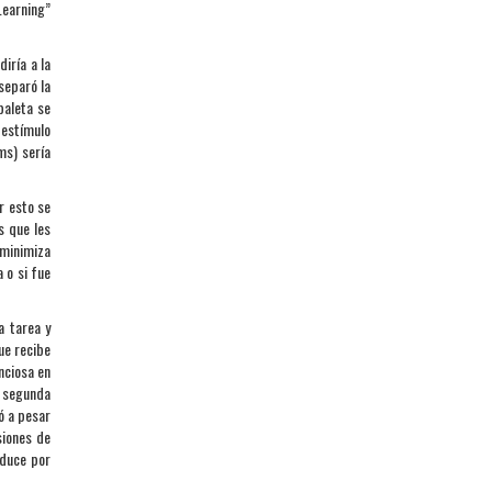
Learning”
iría a la
separó la
paleta se
 estímulo
ms) sería
r esto se
s que les
minimiza
 o si fue
a tarea y
ue recibe
nciosa en
a segunda
ó a pesar
siones de
oduce por