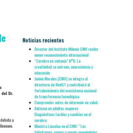
de
Noticias recientes
Director del Instituto Milenio CINV recibe
nuevo reconocimiento internacional
“Cerebro en sintonía” N°6: La
creatividad se entrena, neurociencia y
educación
Janine Morales (CINV) se integra al
directorio de RedGT y contribuirá al
s
fortalecimiento del ecosistema nacional
 del Dr.
de transferencia tecnológica
Comprender antes de intervenir en salud
Autismo en adultos mayores:
Diagnósticos tardíos y cambios en el
 debido a
cerebro
lleneuve.
Ministra Lincolao en el CINV: “Los
felicitamos, vamos a seguir apoyándolos