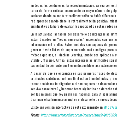
En todas las condiciones, la retroalimentación, ya sea con es
tarea de forma exitosa, acumulando un mayor número de golpe
sesiones donde no había retroalimentación no había diferencia 
red aprende cuando tiene la retroalimentación positiva, mie
significativo a la hora de evaluar la capacidad de estas redes n
En la actualidad, al hablar del desarrollo de inteligencias a
están basados en “redes neuronales” entrenadas con una g
información entre ellas. Estos modelos son capaces de genera
generar desde listas de supermercado hasta códigos para so
método que usa, el Machine Learning, puede ser aplicado a 
Stable Diffussion. Al final estas inteligencias artificiales so
capacidad de cómputo que tienen disponible o las restricciones
A pesar de que se encuentra en sus primeras fases de desarro
artificiales sintéticas, no tiene límites tan bien definidos, p
tomar decisiones inteligentes o si son capaces de desarrollar
ser vivo consciente? ¿Deberían tener algún tipo de derecho est
son las mismas que hoy en día nos hacemos para utilizar anima
disminuir el sufrimiento animal en el desarrollo de nuevas tecno
Existe una versión interactiva de este experimento en
https://s
Fuente:
https://www.sciencedirect.com/science/article/pii/S