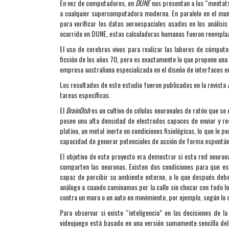
En vez de computadores, en
DUNE
nos presentan a los “mentats
a cualquier supercomputadora moderna. En paralelo en el mund
para verificar los datos aeroespaciales usados en los análisi
ocurrido en DUNE, estas calculadoras humanas fueron reempl
El uso de cerebros vivos para realizar las labores de cómput
ficción de los años 70, pero es exactamente lo que propone una 
empresa australiana especializada en el diseño de interfaces e
Los resultados de este estudio fueron publicados en la revista
tareas específicas.
El
BrainDish
es un cultivo de células neuronales de ratón que se
posee una alta densidad de electrodos capaces de enviar y rec
platino, un metal inerte en condiciones fisiológicas, lo que le 
capacidad de generar potenciales de acción de forma espontáne
El objetivo de este proyecto era demostrar si esta red neuron
comparten las neuronas. Existen dos condiciones para que es
capaz de percibir su ambiente externo, a lo que después debe
análogo a cuando caminamos por la calle sin chocar con todo 
contra un muro o un auto en movimiento, por ejemplo, según lo 
Para observar si existe “inteligencia” en las decisiones de 
videojuego está basado en una versión sumamente sencilla del