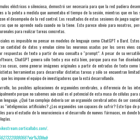
tímulos eléctricos o silenciosa, demostró ser necesaria para que la red pudiera dese
s a la pelota a medida que aumentaba el tiempo de la sesión, mientras que en las 
con el desempeño de la red control. Los resultados de estas sesiones de juego sugier
ntras que no aprende nada cuando no la tiene. Esto parece obvio para nosotros, pe
euronales para realizar tareas concretas.
rtificiales es imposible no pensar en modelos de lenguaje como ChatGPT o Bard. Esto
ran cantidad de datos y emulan cómo las neuronas usadas por los seres vivos c
r respuestas de texto a partir de una consulta o “prompt”. A pesar de su versatil
ftware, ChatGPT genera sólo texto y eso está bien, porque para eso fue diseñado
otras cosas, como generar imágenes originales a partir de entradas de texto como
n distintas herramientas para desarrollar distintas tareas y sólo se encuentran limitad
 que les impone el equipo de investigadores que la está desarrollando.
llo, las posibles aplicaciones de organoides cerebrales, a diferencia de las inte
rincipalmente porque no sabemos aún cuál es el potencial de esta masa de células para 
 un lenguaje. ¿Qué tan complejo debería ser un organoide cerebral antes de ser consi
as “inteligencias artificiales? ¿Los organoides son capaces de sufrir? Este tipo de 
les para el estudio de la neurociencia o el desarrollo de nuevos fármacos, en donde
logías.
pikestream.corticallabs.com/
.
0896627322008066?via%3Dihub