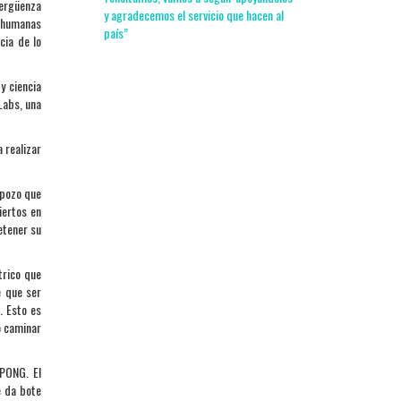
vergüenza
y agradecemos el servicio que hacen al
s humanas
país”
cia de lo
y ciencia
Labs, una
 realizar
 pozo que
iertos en
etener su
trico que
e que ser
. Esto es
o caminar
 PONG. El
e da bote