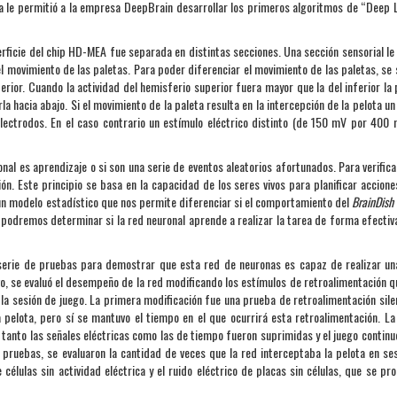
ema le permitió a la empresa DeepBrain desarrollar los primeros algoritmos de “Deep 
erficie del chip HD-MEA fue separada en distintas secciones. Una sección sensorial le d
l movimiento de las paletas. Para poder diferenciar el movimiento de las paletas, se 
erior. Cuando la actividad del hemisferio superior fuera mayor que la del inferior la 
a hacia abajo. Si el movimiento de la paleta resulta en la intercepción de la pelota un
lectrodos. En el caso contrario un estímulo eléctrico distinto (de 150 mV por 400 
nal es aprendizaje o si son una serie de eventos aleatorios afortunados. Para verifica
ción. Este principio se basa en la capacidad de los seres vivos para planificar accione
 un modelo estadístico que nos permite diferenciar si el comportamiento del
BrainDish
ma podremos determinar si la red neuronal aprende a realizar la tarea de forma efectiva
a serie de pruebas para demostrar que esta red de neuronas es capaz de realizar un
o, se evaluó el desempeño de la red modificando los estímulos de retroalimentación q
de la sesión de juego. La primera modificación fue una prueba de retroalimentación sile
la pelota, pero sí se mantuvo el tiempo en el que ocurrirá esta retroalimentación. L
tanto las señales eléctricas como las de tiempo fueron suprimidas y el juego continu
s pruebas, se evaluaron la cantidad de veces que la red interceptaba la pelota en se
 células sin actividad eléctrica y el ruido eléctrico de placas sin células, que se pr