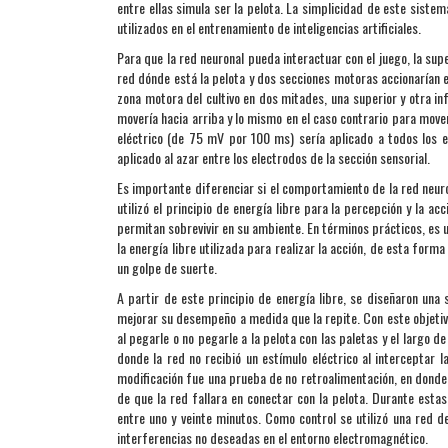
entre ellas simula ser la pelota. La simplicidad de este sist
utilizados en el entrenamiento de inteligencias artificiales.
Para que la red neuronal pueda interactuar con el juego, la sup
red dónde está la pelota y dos secciones motoras accionarían e
zona motora del cultivo en dos mitades, una superior y otra inf
movería hacia arriba y lo mismo en el caso contrario para moverl
eléctrico (de 75 mV por 100 ms) sería aplicado a todos los e
aplicado al azar entre los electrodos de la sección sensorial.
Es importante diferenciar si el comportamiento de la red neuro
utilizó el principio de energía libre para la percepción y la ac
permitan sobrevivir en su ambiente. En términos prácticos, es
la energía libre utilizada para realizar la acción, de esta for
un golpe de suerte.
A partir de este principio de energía libre, se diseñaron un
mejorar su desempeño a medida que la repite. Con este objetiv
al pegarle o no pegarle a la pelota con las paletas y el largo 
donde la red no recibió un estímulo eléctrico al interceptar 
modificación fue una prueba de no retroalimentación, en donde 
de que la red fallara en conectar con la pelota. Durante esta
entre uno y veinte minutos. Como control se utilizó una red de
interferencias no deseadas en el entorno electromagnético.