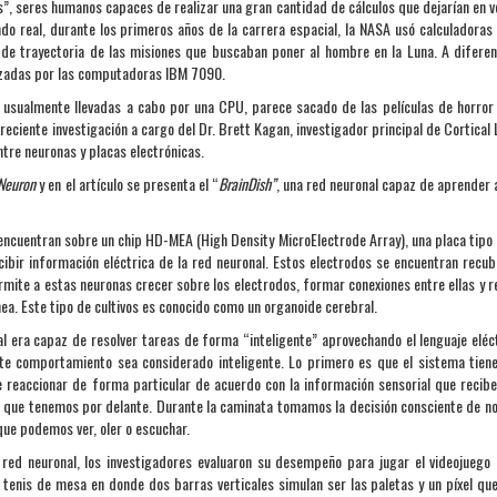
”, seres humanos capaces de realizar una gran cantidad de cálculos que dejarían en 
o real, durante los primeros años de la carrera espacial, la NASA usó calculadora
s de trayectoria de las misiones que buscaban poner al hombre en la Luna. A diferen
azadas por las computadoras IBM 7090.
o usualmente llevadas a cabo por una CPU, parece sacado de las películas de horror 
reciente investigación a cargo del Dr. Brett Kagan, investigador principal de Cortical 
ntre neuronas y placas electrónicas.
Neuron
y en el artículo se presenta el “
BrainDish”
, una red neuronal capaz de aprender a
 encuentran sobre un chip HD-MEA (High Density MicroElectrode Array), una placa tipo
ibir información eléctrica de la red neuronal. Estos electrodos se encuentran recub
permite a estas neuronas crecer sobre los electrodos, formar conexiones entre ellas y r
a. Este tipo de cultivos es conocido como un organoide cerebral.
al era capaz de resolver tareas de forma “inteligente” aprovechando el lenguaje eléc
te comportamiento sea considerado inteligente. Lo primero es que el sistema tien
 reaccionar de forma particular de acuerdo con la información sensorial que recibe
lo que tenemos por delante. Durante la caminata tomamos la decisión consciente de n
que podemos ver, oler o escuchar.
la red neuronal, los investigadores evaluaron su desempeño para jugar el videojuego
 tenis de mesa en donde dos barras verticales simulan ser las paletas y un píxel qu