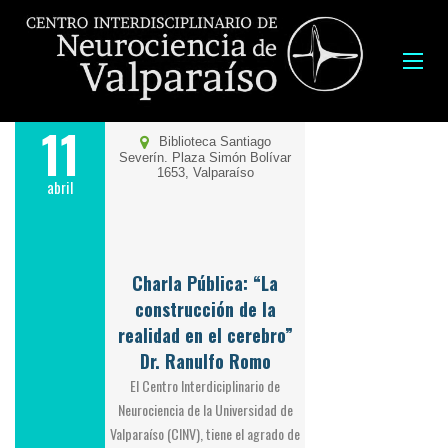
11
Biblioteca Santiago
Severín. Plaza Simón Bolívar
1653, Valparaíso
abril
Charla Pública: “La
construcción de la
realidad en el cerebro”
Dr. Ranulfo Romo
El Centro Interdiciplinario de
Neurociencia de la Universidad de
Valparaíso (CINV), tiene el agrado de