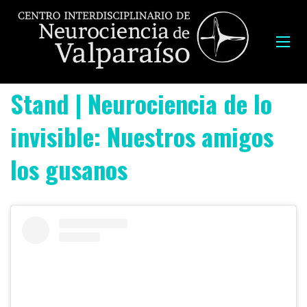
Stand | Neurociencia de lo
invisible: Nuestros amigos
los gusanos