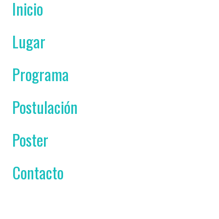
nicio
ugar
rograma
ostulación
oster
ontacto