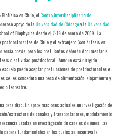
I
Biofísica en Chile, el
Centro Interdisciplinario de
L
eneroso apoyo de la
Universidad de Chicago
y la
Universidad
hool of Biophysics desde el 7-19 de enero de 2019. La
P
 postdoctorantes de Chile y el extranjero (con ánfasis en
eriencia previa, pero los postulantes deberán documentar el
tesis o actividad postdoctoral. Aunque está dirigido
P
a escuela puede aceptar postulaciones de postdoctorantes e
tes se les concederá una beca de alimentación, alojamiento y
P
o o terrestre.
C
ana para discutir aproximaciones actuales en investigación de
función/estructura de canales y transportadores, modelamiento
rescencia usadas en investigación de canales de iones. Las
de papers fundamentales en los cuales se incentiva la