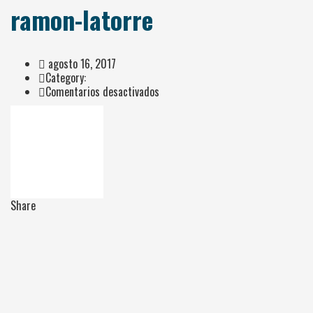
ramon-latorre
agosto 16, 2017
Category:
en
Comentarios desactivados
ramon-
latorre
Share