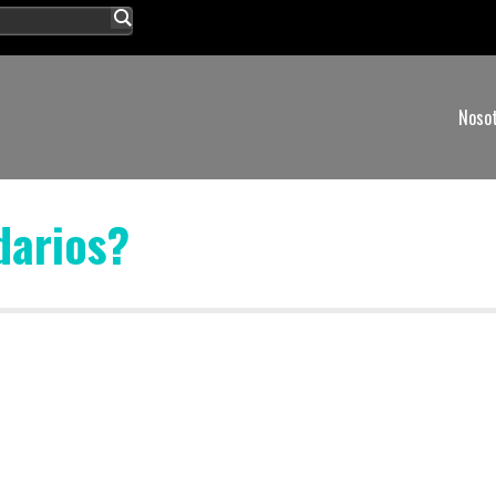
Noso
darios?