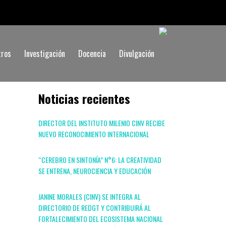
tros
Investigación
Docencia
Divulgación
Noticias recientes
DIRECTOR DEL INSTITUTO MILENIO CINV RECIBE
NUEVO RECONOCIMIENTO INTERNACIONAL
“CEREBRO EN SINTONÍA” N°6: LA CREATIVIDAD
SE ENTRENA, NEUROCIENCIA Y EDUCACIÓN
JANINE MORALES (CINV) SE INTEGRA AL
DIRECTORIO DE REDGT Y CONTRIBUIRÁ AL
FORTALECIMIENTO DEL ECOSISTEMA NACIONAL