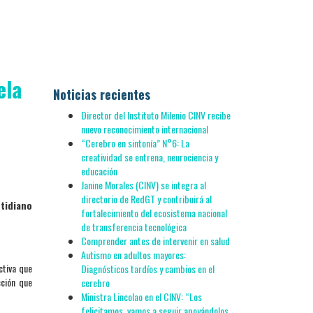
ela
Noticias recientes
Director del Instituto Milenio CINV recibe
nuevo reconocimiento internacional
“Cerebro en sintonía” N°6: La
creatividad se entrena, neurociencia y
educación
Janine Morales (CINV) se integra al
directorio de RedGT y contribuirá al
otidiano
fortalecimiento del ecosistema nacional
de transferencia tecnológica
Comprender antes de intervenir en salud
Autismo en adultos mayores:
ctiva que
Diagnósticos tardíos y cambios en el
cción que
cerebro
Ministra Lincolao en el CINV: “Los
felicitamos, vamos a seguir apoyándolos