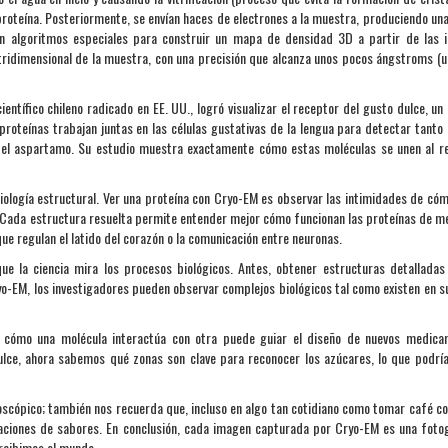
 proteína. Posteriormente, se envían haces de electrones a la muestra, produciendo una
n algoritmos especiales para construir un mapa de densidad 3D a partir de las 
 tridimensional de la muestra, con una precisión que alcanza unos pocos ángstroms (
entífico chileno radicado en EE. UU., logró visualizar el receptor del gusto dulce, un
oteínas trabajan juntas en las células gustativas de la lengua para detectar tanto
 o el aspartamo. Su estudio muestra exactamente cómo estas moléculas se unen al r
biología estructural. Ver una proteína con Cryo-EM es observar las intimidades de có
a. Cada estructura resuelta permite entender mejor cómo funcionan las proteínas de 
ue regulan el latido del corazón o la comunicación entre neuronas.
ue la ciencia mira los procesos biológicos. Antes, obtener estructuras detalladas
 Cryo-EM, los investigadores pueden observar complejos biológicos tal como existen en s
 cómo una molécula interactúa con otra puede guiar el diseño de nuevos medica
ulce, ahora sabemos qué zonas son clave para reconocer los azúcares, lo que podría
oscópico; también nos recuerda que, incluso en algo tan cotidiano como tomar café co
aciones de sabores. En conclusión, cada imagen capturada por Cryo-EM es una foto
rcibimos el mundo.