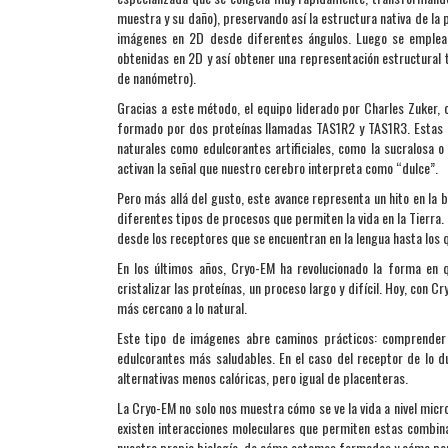
muestra y su daño), preservando así la estructura nativa de la
imágenes en 2D desde diferentes ángulos. Luego se emplea
obtenidas en 2D y así obtener una representación estructural
de nanómetro).
Gracias a este método, el equipo liderado por Charles Zuker, ci
formado por dos proteínas llamadas TAS1R2 y TAS1R3. Estas pr
naturales como edulcorantes artificiales, como la sucralosa
activan la señal que nuestro cerebro interpreta como “dulce”.
Pero más allá del gusto, este avance representa un hito en la 
diferentes tipos de procesos que permiten la vida en la Tierr
desde los receptores que se encuentran en la lengua hasta los q
En los últimos años, Cryo-EM ha revolucionado la forma en q
cristalizar las proteínas, un proceso largo y difícil. Hoy, con
más cercano a lo natural.
Este tipo de imágenes abre caminos prácticos: comprender
edulcorantes más saludables. En el caso del receptor de lo d
alternativas menos calóricas, pero igual de placenteras.
La Cryo-EM no solo nos muestra cómo se ve la vida a nivel micr
existen interacciones moleculares que permiten estas combin
nuestra propia biología, de cómo estamos formados y cómo pe