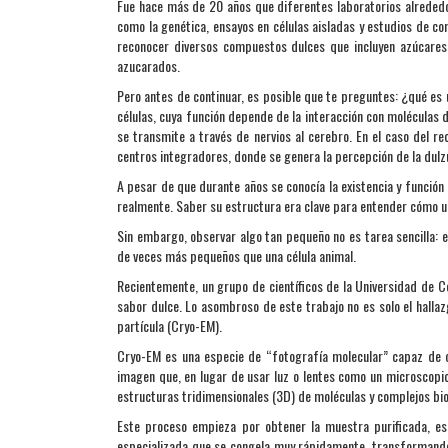
Fue hace más de 20 años que diferentes laboratorios alrededo
como la genética, ensayos en células aisladas y estudios de c
reconocer diversos compuestos dulces que incluyen azúcares n
azucarados.
Pero antes de continuar, es posible que te preguntes: ¿qué es
células, cuya función depende de la interacción con moléculas de
se transmite a través de nervios al cerebro. En el caso del re
centros integradores, donde se genera la percepción de la dulz
A pesar de que durante años se conocía la existencia y función
realmente. Saber su estructura era clave para entender cómo u
Sin embargo, observar algo tan pequeño no es tarea sencilla: 
de veces más pequeños que una célula animal.
Recientemente, un grupo de científicos de la Universidad de 
sabor dulce. Lo asombroso de este trabajo no es solo el hallaz
partícula (Cryo-EM).
Cryo-EM es una especie de “fotografía molecular” capaz de c
imagen que, en lugar de usar luz o lentes como un microscopio
estructuras tridimensionales (3D) de moléculas y complejos bio
Este proceso empieza por obtener la muestra purificada, es 
especializada que se congela muy rápidamente, transformando el