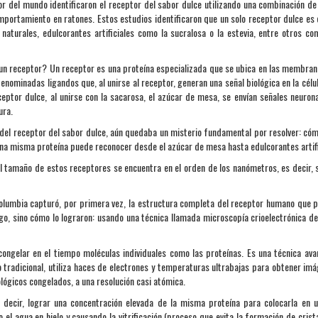
r del mundo identificaron el receptor del sabor dulce utilizando una combinación de
omportamiento en ratones. Estos estudios identificaron que un solo receptor dulce es
aturales, edulcorantes artificiales como la sucralosa o la estevia, entre otros c
 un receptor? Un receptor es una proteína especializada que se ubica en las membran
nominadas ligandos que, al unirse al receptor, generan una señal biológica en la célula
ceptor dulce, al unirse con la sacarosa, el azúcar de mesa, se envían señales neurona
ura.
 del receptor del sabor dulce, aún quedaba un misterio fundamental por resolver: cóm
na misma proteína puede reconocer desde el azúcar de mesa hasta edulcorantes artifi
el tamaño de estos receptores se encuentra en el orden de los nanómetros, es decir, 
Columbia capturó, por primera vez, la estructura completa del receptor humano que p
go, sino cómo lo lograron: usando una técnica llamada microscopía crioelectrónica de
ongelar en el tiempo moléculas individuales como las proteínas. Es una técnica av
 tradicional, utiliza haces de electrones y temperaturas ultrabajas para obtener im
lógicos congelados, a una resolución casi atómica.
decir, lograr una concentración elevada de la misma proteína para colocarla en un
 agua en hielo y causando la vitrificación (proceso que evita la formación de crista