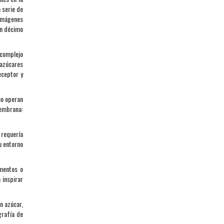
 serie de
imágenes
un décimo
 complejo
 azúcares
eceptor y
mo operan
membrana:
 requería
u entorno
mentos o
 inspirar
n azúcar,
grafía de