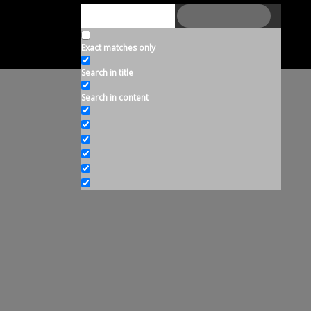
Inglés
Acceso a Intranet
Exact matches only
Contacto
Search in title
Search in content