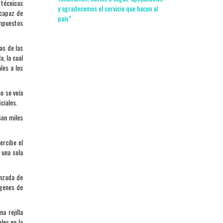
 técnicas
y agradecemos el servicio que hacen al
 capaz de
país”
ompuestos
as de las
, la cual
les a los
o se veía
ciales.
son miles
ercibe el
 una sola
anzada de
ágenes de
a rejilla
les en la