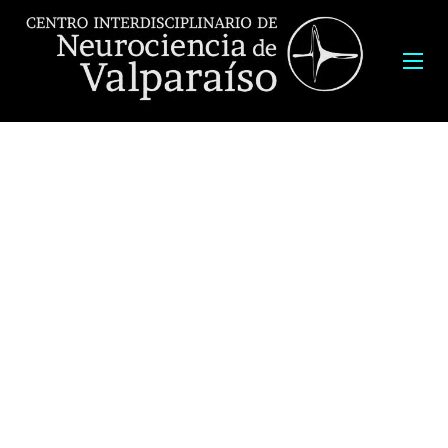
Consistirá de una breve presentación y luego discusión basado en
las preguntas de lo/as asistentes
Expositor:
Maki Kaneko
, Genetic Counselor, Center for Personalized
Medicine at Children’s Hospital Los Angeles, USA a las 15:00 horas.
Fecha:
lunes 22 de abril 2019,
a las 15:00 horas.
Lugar:
Auditorio B, Facultad de Farmacia
. Universidad de
Valparaíso, Avda. Gran Bretaña 1111, Playa Ancha. Valparaíso.