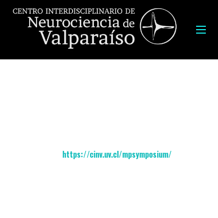
Fecha:
2 – 5 de diciembre, 2018
Lugar:
Museo Marítimo Nacional
e
Instituto de Sistemas
Complejos de Valparaís
o, Paseo 21 de Mayo, Valparaíso.
Pagina web del simposio e inscripciones
aquí:
https://cinv.uv.cl/mpsymposium/
Programa: