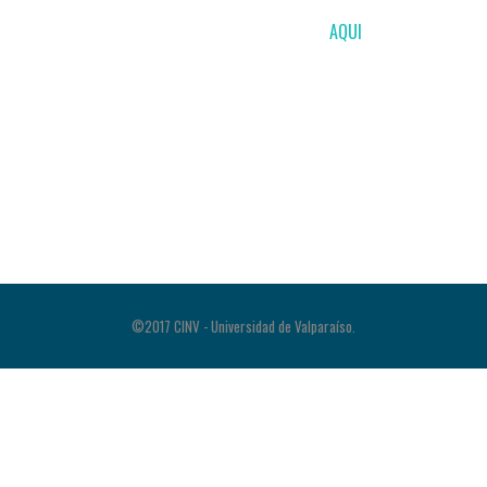
ZOOM: Para inscribirse pulsar
AQUI
©2017 CINV - Universidad de Valparaíso.