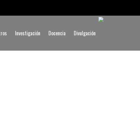
tros
Investigación
Docencia
Divulgación
iería Eléctrica y Electrónica (AC3E), de la Universidad
ocapacitancia: estimulando neuronas con luz y sin
Universidad de Chicago.