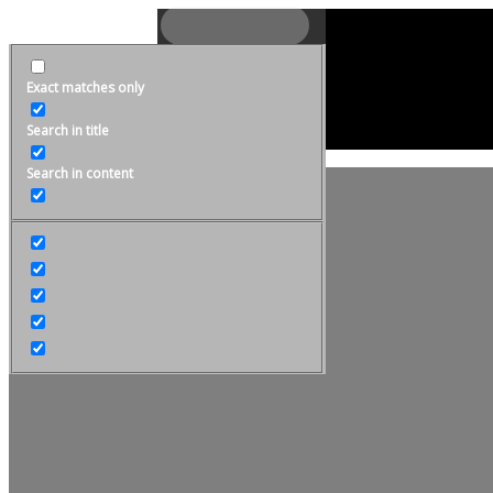
Inglés
Exact matches only
Acceso a Intranet
Search in title
Contacto
Search in content