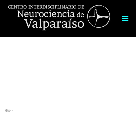
Título tesis:
“Structure-Function relationship in biophysycally
inspired small world network”.
Tesista:
Javier Palma.
Fecha:
miércoles 23 de junio 2021, a las 9:00 hrs
SHARE