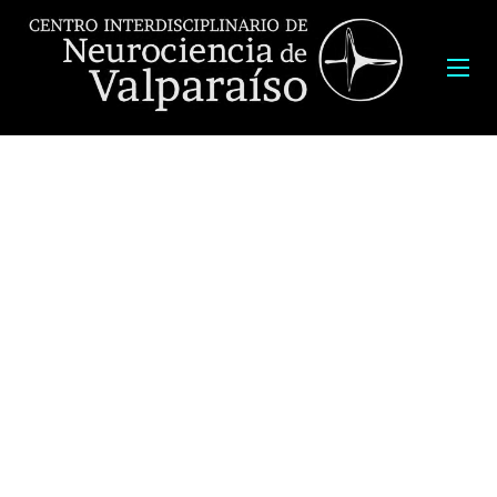
Título tesis:
“Evaluación de las regiones N- y C- terminal de
disferlina en el proceso de exocitosis, en mioblastos de
pacientes con disferlinopatías”
Tesista:
Cindel Figueroa.
Fecha:
viernes 25 de septiembre 2020, a las 11:00 hrs
Transmisión por Zoom: Solicitar link a magister.molecular@uv.cl