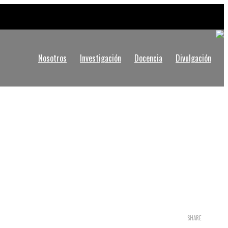
Nosotros
Investigación
Docencia
Divulgación
sidad Andrés Bello, Santiago
laya Ancha, Valparaíso.
rociencia
SHARE