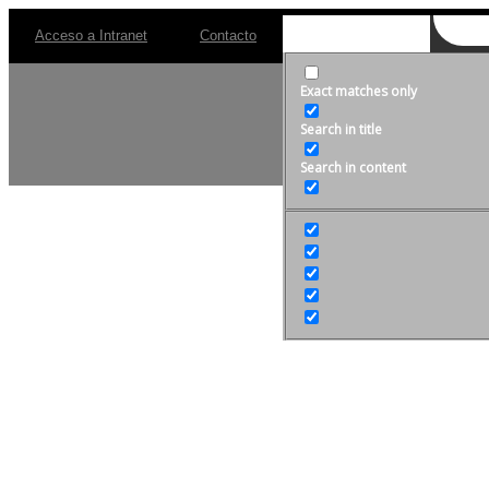
Acceso a Intranet
Contacto
Exact matches only
Search in title
Search in content
Expositor:
Dr. Giancarlo De
Lugar:
Auditorio de 
Invita: 