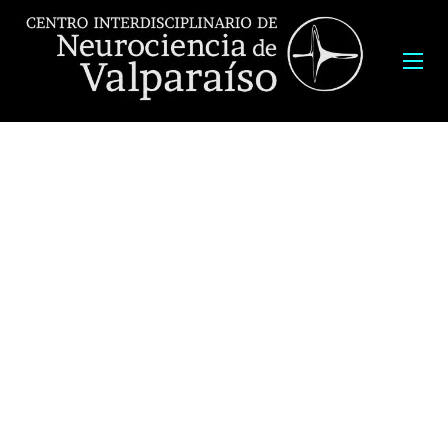
Expositor:
Dr.
Tomás Corrales,
Profesor, Universidad Técnica
Federico Santa María.
Fecha:
Viernes 13 de Abril
2018, a las 12:00 horas. 11:45, café con
galletas.
Lugar:
Auditorio de la Facultad de Ciencias
, Edificio Decanato,
Avenida Gran Bretaña 1111, Playa Ancha, Valparaíso.
Invita: Dr. José Antonio Gárate, Investigador, Centro
Interdisciplinario de Neurociencia.