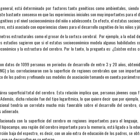
n general, está determinado por factores tanto genéticos como ambientales, siendo
iste bastante consenso en que las experiencias iniciales son muy importantes para el d
gnitivas y el nivel socioeconómico del niño o adolescente. En efecto, el estatus socioe
es, está asociado con experiencias claves para el desarrollo cognitivo de los niños y j
ámetros estructurales como el grosor de la corteza cerebral. Por ejemplo, a la edad de
os estudios sugieren que si el estatus socioeconómico modela algunas habilidades co
onómico y la estructura del cerebro. Por lo tanto, la pregunta es: ¿Existen estos c
aron datos de 1099 personas en periodos de desarrollo de entre 3 y 20 años, obteni
ING) y las correlacionaron con la superficie de regiones cerebrales que son importa
ico de los padres y refinando sus modelos de asociación tomando en cuenta parámetro
área superficial total del cerebro. Esta relación implica que, personas jóvenes cuya f
Además, dicha relación fue del tipo logarítmica, lo que quiere decir que por ejemplo,
cional tendría un correlato mucho más favorable sobre el desarrollo del cerebro, 
s adinerado.
acionada con la superficie del cerebro en regiones importantes para el lenguaje, 
l hipocampo, una región del cerebro importante para la memoria, está ligado a la edu
ión baja del espectro, es decir, con un año extra de educación de los padres, se obt
 que se desarrollan en su entorno.