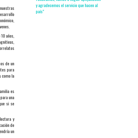
y agradecemos el servicio que hacen al
 nuestras
país”
esarrollo
conómico,
óvenes.
 10 años,
gnitivas,
orrelatos
dos de un
ntes para
s como la
amilia es
 para una
que si se
lectura y
cación de
endría un