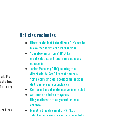
Noticias recientes
Director del Instituto Milenio CINV recibe
nuevo reconocimiento internacional
“Cerebro en sintonía” N°6: La
creatividad se entrena, neurociencia y
educación
Janine Morales (CINV) se integra al
directorio de RedGT y contribuirá al
ral. Por
fortalecimiento del ecosistema nacional
 estatus
de transferencia tecnológica
ómico y
Comprender antes de intervenir en salud
Autismo en adultos mayores:
Diagnósticos tardíos y cambios en el
cerebro
 críticas
Ministra Lincolao en el CINV: “Los
felicitamos, vamos a seguir apoyándolos