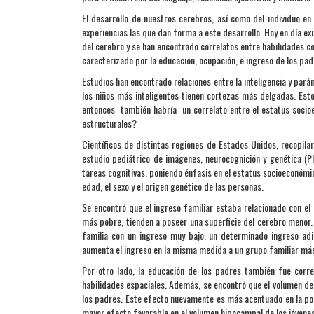
El desarrollo de nuestros cerebros, así como del individuo e
experiencias las que dan forma a este desarrollo. Hoy en día ex
del cerebro y se han encontrado correlatos entre habilidades co
caracterizado por la educación, ocupación, e ingreso de los padr
Estudios han encontrado relaciones entre la inteligencia y par
los niños más inteligentes tienen cortezas más delgadas. Est
entonces también habría un correlato entre el estatus socioec
estructurales?
Científicos de distintas regiones de Estados Unidos, recopil
estudio pediátrico de imágenes, neurocognición y genética (P
tareas cognitivas, poniendo énfasis en el estatus socioeconóm
edad, el sexo y el origen genético de las personas.
Se encontró que el ingreso familiar estaba relacionado con el 
más pobre, tienden a poseer una superficie del cerebro menor. 
familia con un ingreso muy bajo, un determinado ingreso adi
aumenta el ingreso en la misma medida a un grupo familiar má
Por otro lado, la educación de los padres también fue correl
habilidades espaciales. Además, se encontró que el volumen de
los padres. Este efecto nuevamente es más acentuado en la porc
mayor efecto favorable en el volumen hipocampal de los jóvenes