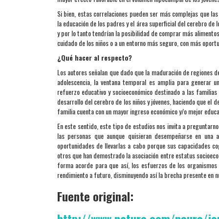
Si bien, estas correlaciones pueden ser más complejas que las 
la educación de los padres y el área superficial del cerebro d
y por lo tanto tendrían la posibilidad de comprar más alimento
cuidado de los niños o a un entorno más seguro, con más oportun
¿Qué hacer al respecto?
Los autores señalan que dado que la maduración de regiones de
adolescencia, la ventana temporal es amplia para generar un
refuerzo educativo y socioeconómico destinado a las familias
desarrollo del cerebro de los niños y jóvenes, haciendo que el 
familia cuenta con un mayor ingreso económico y/o mejor educa
En este sentido, este tipo de estudios nos invita a preguntarno
las personas que aunque quisieran desempeñarse en una ac
oportunidades de llevarlas a cabo porque sus capacidades co
otros que han demostrado la asociación entre estatus socioeco
forma acorde para que así, los esfuerzos de los organismos e
rendimiento a futuro, disminuyendo así la brecha presente en n
Fuente original:
http://www.nature.com/neuro/jou