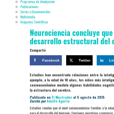
Programas de divulgación
Publicaciones
Series y Documentales
Multimedia
Imágenes Científicas
Neurociencia concluye que 
desarrollo estructural del
Compartir
Facebook
Twitter
Li
Estudios han encontrado relaciones entre la inteli
ejemplo, a la edad de 10 años, los niños más inteli
socioeconómico modela algunas habilidades cogniti
la estructura del cerebro.
Publicado en
El Mostrador
el 5 agosto de 2015
Escrito por
Adolfo Agurto
Estudios revelan que el nivel socioeconómico familiar y la edu
para el desarrollo del lenguaje, funciones ejecutivas y memoria.