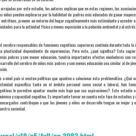
arrojadas por este estudio, los autores explican que en estas regiones, las asociacio
e los niños pueden explicarse por la habilidad de padres más educados de ganar mayore
s nutritivos, proveer un entorno del hogar cognitivamente más estimulante y acceder a
idades para la actividad física y menos exposición a la polución ambiental y al estrés 
l cerebro responsables de funciones cognitivas superiores continúa durante toda la i
a plasticidad dependiente de experiencias. Pero esto, ¿qué significa? Esto sugie
 más pobres y con menor educación, tendría importantes efectos niveladores con re
desarrollo del cerebro de niños más pobres y con menos educación sea similar al de jóv
ción.
s a nivel país si existen políticas que apunten a solucionar esta problemática. ¿Qué o
tividad específica tanto en el ámbito personal como social o laboral, han teni
gnitivas le permiten apuntar mucho más bajo que sus aspiraciones?. Este estudio 
nómico y capacidad cognitiva. Es importante tomar en cuenta este tipo de estudios y 
ncargados contribuyan a que los jóvenes y niños en desarrollo tengan un mejor y e
uestra sociedad.
rnal/v18/n5/full/nn.3983.html