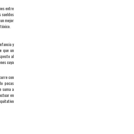
nes entre
s sueldos
 un mejor
tóxico.
nfancia y
re que un
specto al
enes cuya
curre con
do pocas
se suma a
actuar en
quitativo